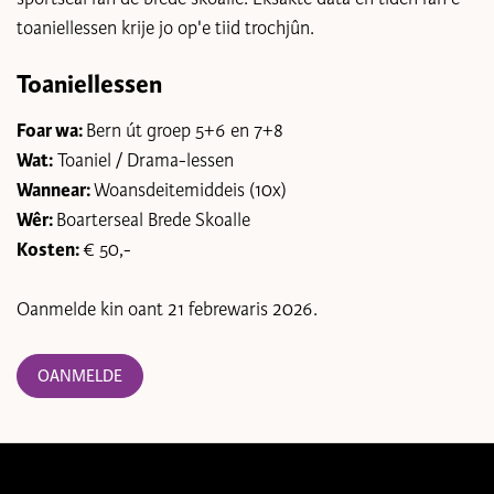
toaniellessen krije jo op'e tiid trochjûn.
Toaniellessen
Foar wa:
Bern út groep 5+6 en 7+8
Wat:
Toaniel / Drama-lessen
Wannear:
Woansdeitemiddeis (10x)
Wêr:
Boarterseal Brede Skoalle
Kosten:
€ 50,-
Oanmelde kin oant 21 febrewaris 2026.
OANMELDE