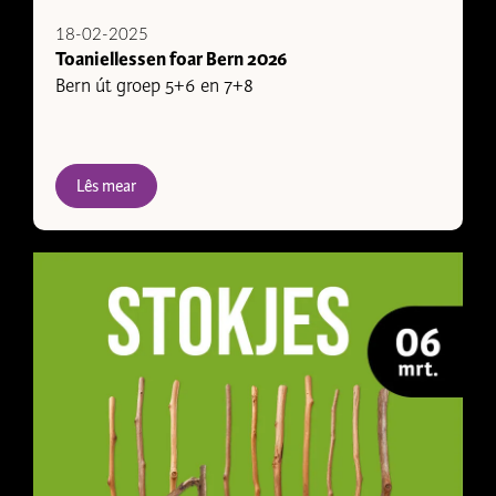
18-02-2025
Toaniellessen foar Bern 2026
Bern út groep 5+6 en 7+8
Lês mear