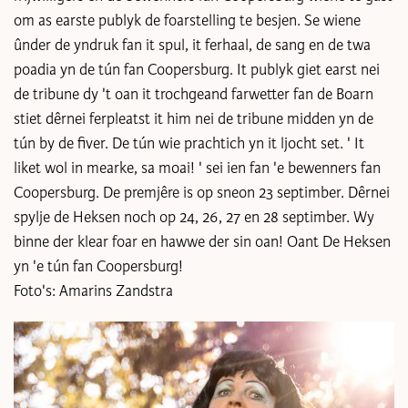
om as earste publyk de foarstelling te besjen. Se wiene
ûnder de yndruk fan it spul, it ferhaal, de sang en de twa
poadia yn de tún fan Coopersburg. It publyk giet earst nei
de tribune dy 't oan it trochgeand farwetter fan de Boarn
stiet dêrnei ferpleatst it him nei de tribune midden yn de
tún by de fiver. De tún wie prachtich yn it ljocht set. ' It
liket wol in mearke, sa moai! ' sei ien fan 'e bewenners fan
Coopersburg. De premjêre is op sneon 23 septimber. Dêrnei
spylje de Heksen noch op 24, 26, 27 en 28 septimber. Wy
binne der klear foar en hawwe der sin oan! Oant De Heksen
yn 'e tún fan Coopersburg!
Foto's: Amarins Zandstra