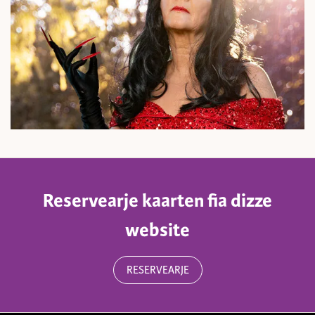
Reservearje kaarten fia dizze
website
RESERVEARJE