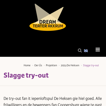
Home
Oer Ús
Projekten
2023 De Heksen
Slagge try-out
Slagge try-out
De try-out fan it iepenloftspul De Heksen gie hiel goed. Alle
frijwilligers en de bewenners fan Coopersburg wiene te gast