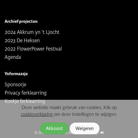
Archief projecten
2024 Akkrum yn ’t Ljocht
2023 De Heksen
2022 FlowerPower Festival
Agenda
Ynformaasje
Sponsorje
Privacy ferklearring
Koekje ferklearring
Deze website maakt gebruik van cookies. Klik op
cookieverklaring
om deze instellingen te wijzigen.
© Dreamteater 2026
|
Moune Webdesign