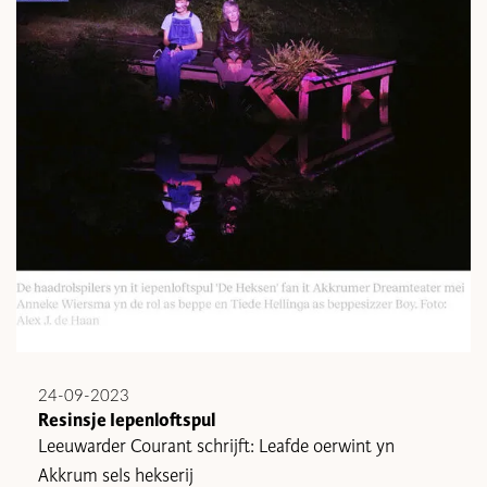
24-09-2023
Resinsje Iepenloftspul
Leeuwarder Courant schrijft: Leafde oerwint yn
Akkrum sels hekserij