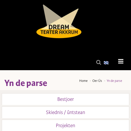
Yn de parse
Home
Oer Ús
Yn de parse
Bestjoer
Skiednis / ûntstean
Projekten