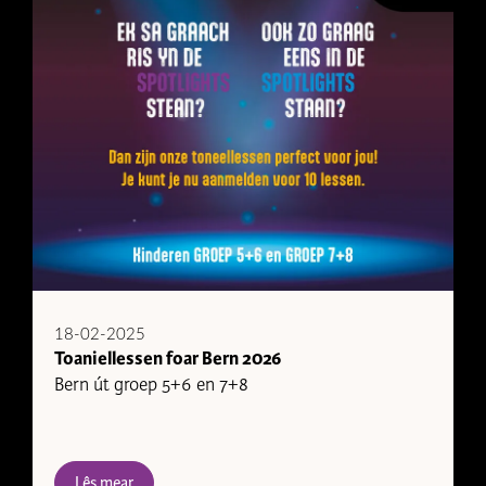
18-02-2025
Toaniellessen foar Bern 2026
Bern út groep 5+6 en 7+8
Lês mear