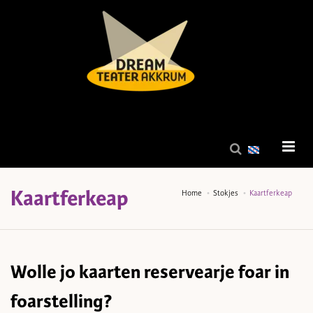
Kaartferkeap
Home
Stokjes
Kaartferkeap
Wolle jo kaarten reservearje foar in
foarstelling?