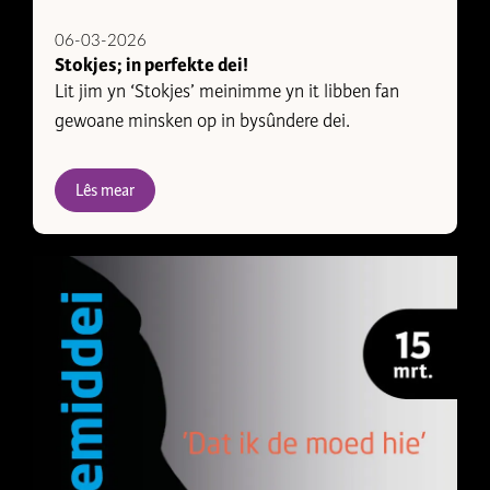
06-03-2026
Stokjes; in perfekte dei!
Lit jim yn ‘Stokjes’ meinimme yn it libben fan
gewoane minsken op in bysûndere dei.
Lês mear