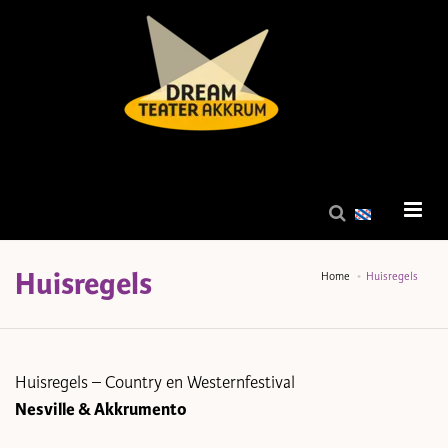
Huisregels
Home
Huisregels
Huisregels – Country en Westernfestival
Nesville & Akkrumento