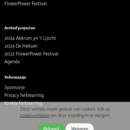
FlowerPower Festival
Archief projecten
2024 Akkrum yn ’t Ljocht
2023 De Heksen
2022 FlowerPower Festival
Agenda
Ynformaasje
Sponsorje
Privacy ferklearring
Koekje ferklearring
Deze website maakt gebruik van cookies. Klik op
cookieverklaring
om deze instellingen te wijzigen.