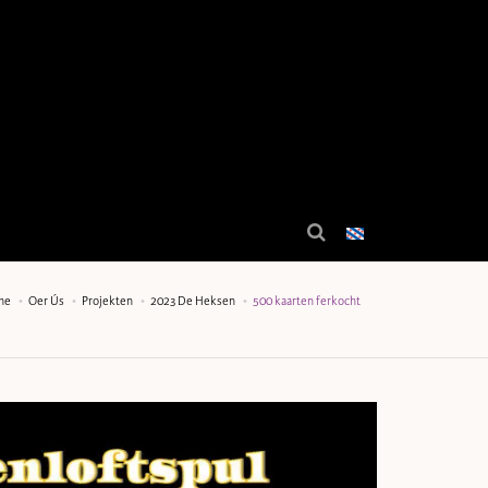
me
Oer Ús
Projekten
2023 De Heksen
500 kaarten ferkocht