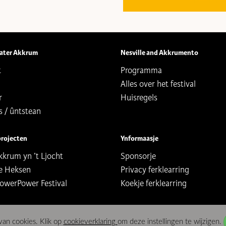
ater Akkrum
Nesville and Akkrumento
t
Programma
Alles over het festival
r
Huisregels
s / ûntstean
projecten
Ynformaasje
krum yn ’t Ljocht
Sponsorje
e Heksen
Privacy ferklearring
owerPower Festival
Koekje ferklearring
an cookies. Klik op
cookieverklaring
om deze instellingen te wijzigen.