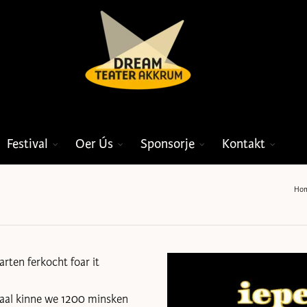
Festival
Oer Ús
Sponsorje
Kontakt
Ho
rten ferkocht foar it
taal kinne we 1200 minsken