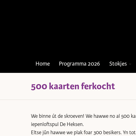
Home
Programma 2026
Stokjes
500 kaarten ferkocht
We binne út de skroeven! We hawwe no al 500 kaa
iepenloftspul De Heksen.
Eltse jûn hawwe we plak foar 300 besikers. Yn to