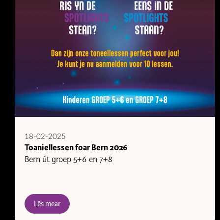
18-02-2025
Toaniellessen foar Bern 2026
Bern út groep 5+6 en 7+8
Lês mear