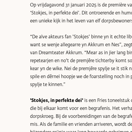
Op vrijdagavond 31 januari 2025 is de première va
‘Stokjes, in perfekte dei’. Dit ontroerende en hum
een unieke kijk in het leven van elf dorpsbewoner
“De alve akteurs fan 'Stokjes' binne yn it echte 
want se wenje allegearre yn Akkrum en Nes”, zeg
van Dreamteater Akkrum. “Mear as in jier lang bin
repetearjen en no't de premjêre tichterby komt so
kear yn de wike. Nei de premjêre spylje se it sti
spile en dêrnei hoopje we de foarstelling noch in 
spylje te kinnen.”
'Stokjes, in perfekte dei'
is een Fries toneelstu
die bij elkaar komt voor een begrafenis. Het verha
dorpskroeg. Bij de voorbereidingen van de begrafe
mis. Als de familie en vrienden arriveren, wordt d