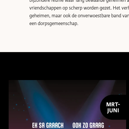
bijzondere reünie waar lang bewaarde geheimen 
vriendschappen op scherp worden gezet. Het verha
geheimen, maar ook de onverwoestbare band van 
een dorpsgemeenschap.