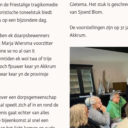
Gietema. Het stuk is geschre
n de Friestalige tragikomedie
van Sjoerd Blom.
oristische toneelstuk biedt
s op een bijzondere dag.
De voorstellingen zijn op 31 j
Akkrum.
libben ek doarpsbewenners
t Marja Wiersma voorzitter
ne se no al oan it
mtiden ek wol twa of trije
k noch fjouwer kear yn Akkrum
pear kear yn de provinsje
k over een dorpsgemeenschap
al speelt zich af in en rond de
nis gaat echter van alles
e bijeenkomst al snel een