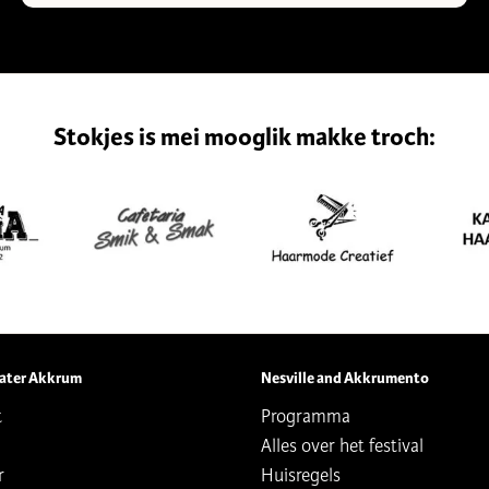
Stokjes is mei mooglik makke troch:
ater Akkrum
Nesville and Akkrumento
t
Programma
Alles over het festival
r
Huisregels