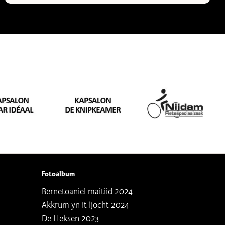
Fotoalbum
Bernetoaniel maitiid 2024
Akkrum yn it ljocht 2024
De Heksen 2023