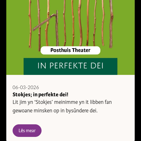
06-03-2026
Stokjes; in perfekte dei!
Lit jim yn ‘Stokjes’ meinimme yn it libben fan
gewoane minsken op in bysûndere dei.
Lês mear