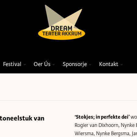
Festival
Oer Ús
Sponsorje
Kontakt
 toneelstuk van
‘Stokjes; in perfekte dei’
wor
Rogier van Dixhoorn, Nynke 
Wiersma, Nynke Bergsma, Ja