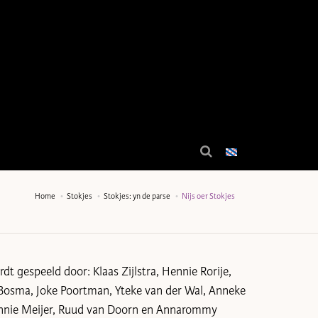
Home
Stokjes
Stokjes: yn de parse
Nijs oer Stokjes
dt gespeeld door: Klaas Zijlstra, Hennie Rorije,
Bosma, Joke Poortman, Yteke van der Wal, Anneke
nnie Meijer, Ruud van Doorn en Annarommy