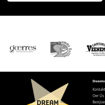
Dreamte
Kontak
Oer Ús
Bestjoe