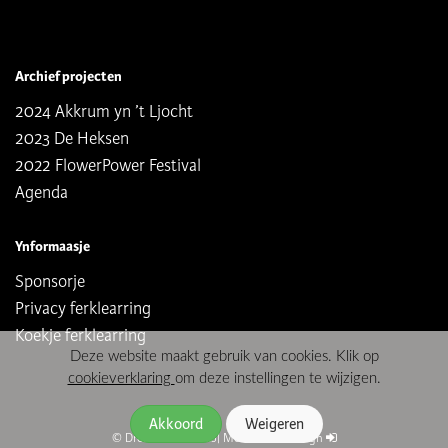
Archief projecten
2024 Akkrum yn ’t Ljocht
2023 De Heksen
2022 FlowerPower Festival
Agenda
Ynformaasje
Sponsorje
Privacy ferklearring
Koekje ferklearring
Deze website maakt gebruik van cookies. Klik op
cookieverklaring
om deze instellingen te wijzigen.
© Dreamteater 2026
|
Moune Webdesign