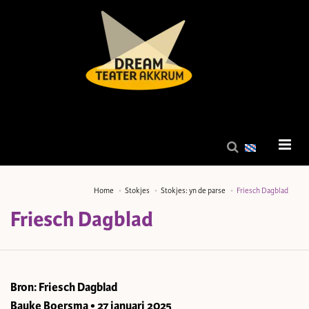
Home
Stokjes
Stokjes: yn de parse
Friesch Dagblad
Friesch Dagblad
Bron: Friesch Dagblad
Bauke Boersma • 27 januari 2025