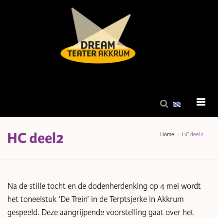
HC deel2
Home
HC deel2
Na de stille tocht en de dodenherdenking op 4 mei wordt
het toneelstuk ‘De Trein’ in de Terptsjerke in Akkrum
gespeeld. Deze aangrijpende voorstelling gaat over het